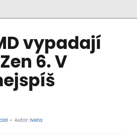
MD vypadají
Zen 6. V
ejspíš
cial
•
Autor:
Iveta