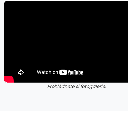
Pády Battlefield 6 s GeForce vyřešeny, netýkaly se jen vodní hladiny na RTX 5000
Prohlédněte si fotogalerie.
galerie: cviky
gale