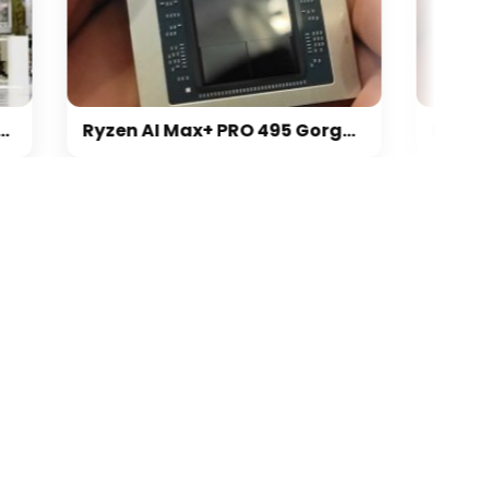
Ryzen AI Max+ PRO 495 Gorgon Halo zachycen v Geekbench, výkon nápadně stoupl(?!)
galerie: cviky