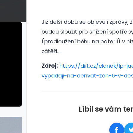
Již delší dobu se objevují zprávy, 
budou sloužit pro snížení spotřeb
(prodloužení běhu na baterii) v ní
zátěži…
Zdroj:
https://diit.cz/clanek/lp-
vypadaji-na-derivat-zen-6-v-de
Líbil se vám te