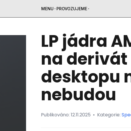
MENU
PROVOZUJEME
LP jádra A
na derivát 
desktopu n
nebudou
Publikováno:
12.11.2025
•
Kategorie:
Spe