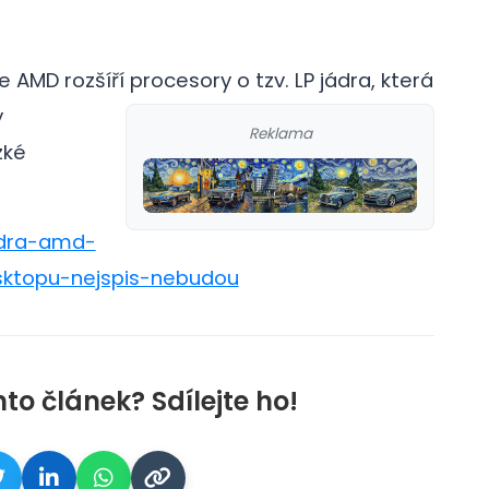
že AMD rozšíří procesory o tzv.
LP jádra, která
y
Reklama
zké
jadra-amd-
sktopu-nejspis-nebudou
nto článek? Sdílejte ho!