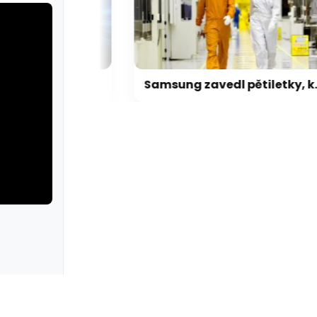
Čínský výrobce zvládl „X670 XPANSION KIT“ levněji, dostupně a lépe než ASRock
Samsung zavedl pětiletky, kdo chce mít paměti jisté, musí objednat na 5 let
rie: cviky
galerie: cviky