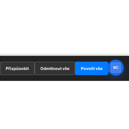
MC
Přizpůsobit
Odmítnout vše
Povolit vše
E
ZAJÍMAVOSTI
PRÁVNÍ UJEDNÁNÍ
ka !
Redaktoři
Ochrana osobních údajů