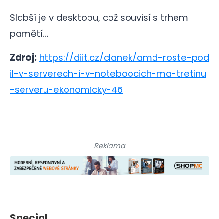
Slabší je v desktopu, což souvisí s trhem
pamětí…
Zdroj:
https://diit.cz/clanek/amd-roste-pod
il-v-serverech-i-v-noteboocich-ma-tretinu
-serveru-ekonomicky-46
Reklama
Special