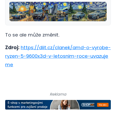
To se ale může změnit.
Zdroj:
https://diit.cz/clanek/amd-o-vyrobe-
ryzen-5-9600x3d-v-letosnim-roce-uvazuje
me
Reklama