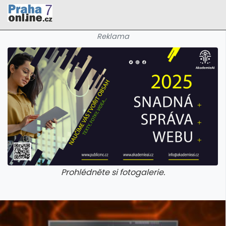
Reklama
Prohlédněte si fotogalerie.
galerie: cviky
galerie: cviky