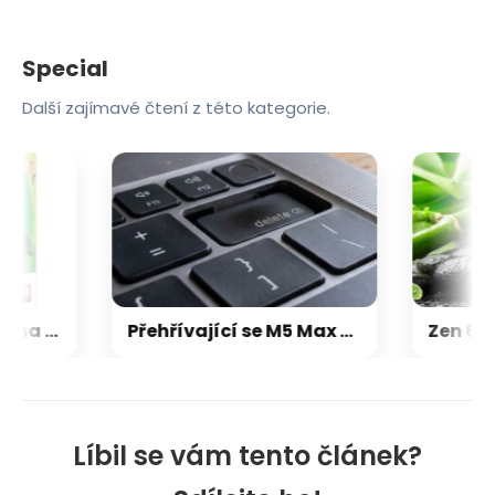
Special
Další zajímavé čtení z této kategorie.
Microsoft chce, aby na Xbox Helix běhaly všechny hry, které kdy vyšly pro Xbox
Přehřívající se M5 Max MacBook Pro trápí zaseklé klávesy, cena opravy je $895
Líbil se vám tento článek?