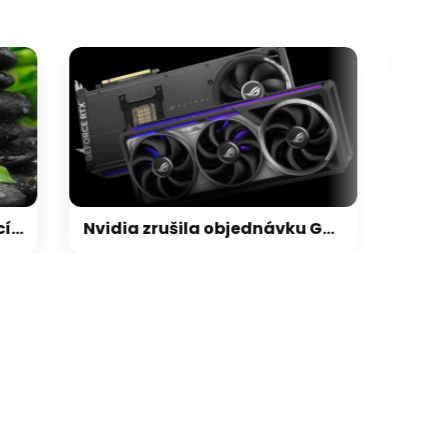
Nvidia zrušila objednávku GeForce RTX 5090 za $4600, Asus ji prý dodá za $5200
galerie: cviky