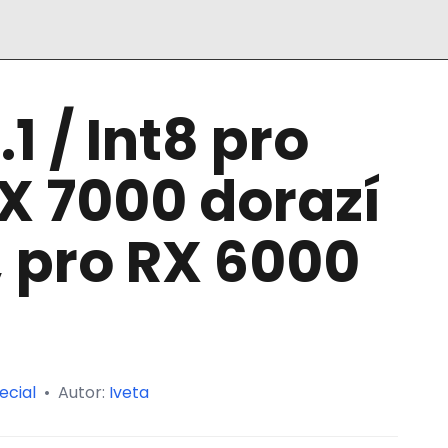
1 / Int8 pro
X 7000 dorazí
, pro RX 6000
ecial
•
Autor:
Iveta