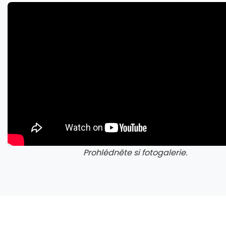
Microsoft chce, aby na Xbox Helix běhaly všechny hry, které kdy vyšly pro Xbox
Prohlédněte si fotogalerie.
galerie: cviky
gale