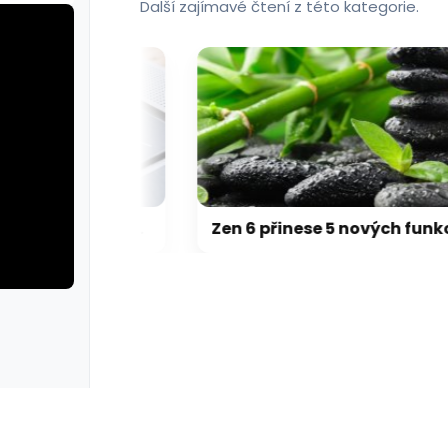
Další zajímavé čtení z této kategorie.
Přehřívající se M5 Max MacBook Pro trápí zaseklé klávesy, cena opravy je $895
Zen 6 přinese 5 nových funkcí pro vyšší stabilitu výkonu, nejen herního
rie: cviky
galerie: cviky