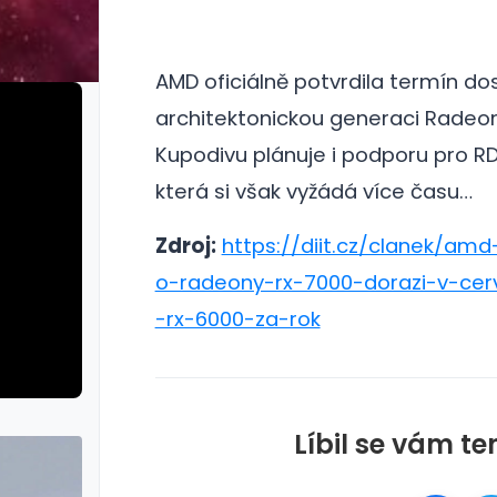
AMD oficiálně potvrdila termín do
architektonickou generaci Radeo
Kupodivu plánuje i podporu pro RD
která si však vyžádá více času…
Zdroj:
https://diit.cz/clanek/amd
o-radeony-rx-7000-dorazi-v-cer
-rx-6000-za-rok
Líbil se vám te