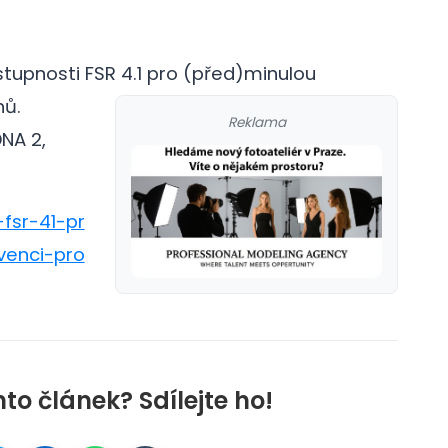
stupnosti FSR 4.1 pro (před)minulou
nů.
Reklama
NA 2,
-fsr-41-pr
venci-pro
nto článek? Sdílejte ho!