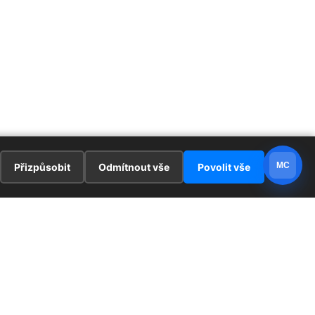
MC
Přizpůsobit
Odmítnout vše
Povolit vše
E
ZAJÍMAVOSTI
PRÁVNÍ UJEDNÁNÍ
ka !
Redaktoři
Ochrana osobních údajů