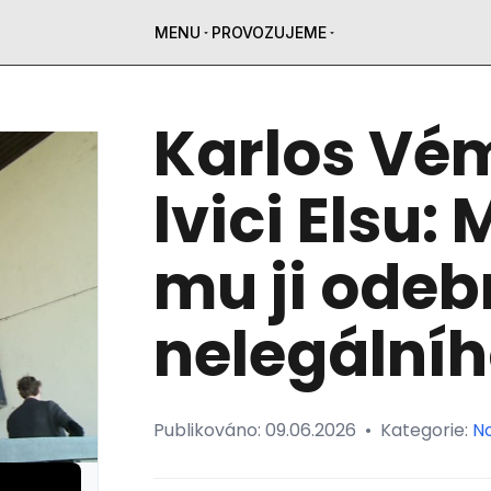
MENU
PROVOZUJEME
Karlos Vém
lvici Elsu:
mu ji odeb
nelegální
Publikováno:
09.06.2026
•
Kategorie:
N