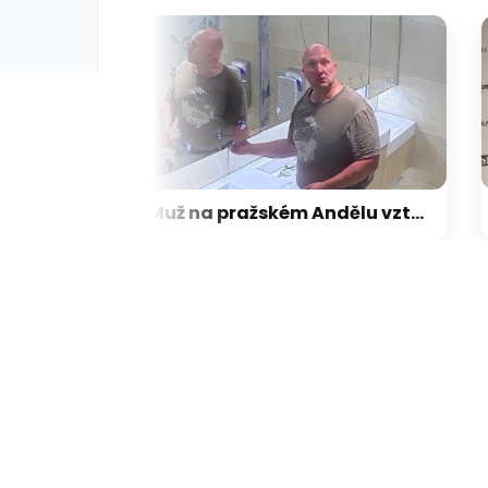
Přeražený nos a zlomená očnice: Surové napadení natočila kamera, už ho šetří slovenská policie
Muž na pražském Andělu vzteky rozbil zrcadlo. Jeho čin zachytila kamera, pátrá po něm policie