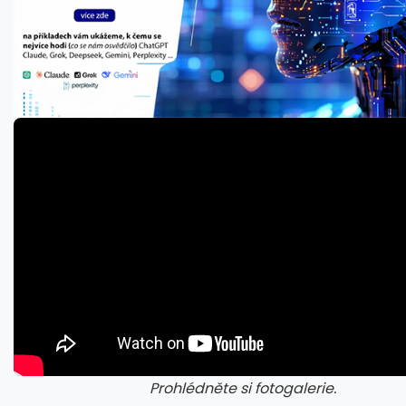
Prohlédněte si fotogalerie.
galerie: cviky
gale