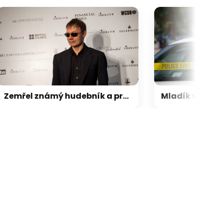
Zemřel známý hudebník a producent Orbit. Spolupracoval s hvězdami jako Madonna a U2