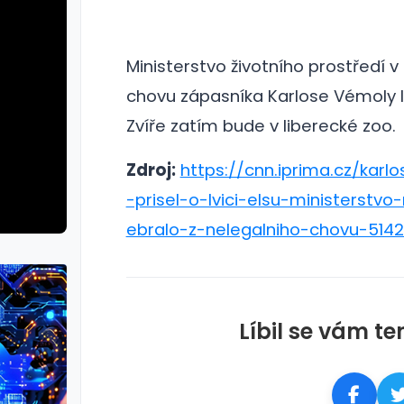
Ministerstvo životního prostředí 
chovu zápasníka Karlose Vémoly lvi
Zvíře zatím bude v liberecké zoo.
Zdroj:
https://cnn.iprima.cz/karl
-prisel-o-lvici-elsu-ministerstvo
ebralo-z-nelegalniho-chovu-514
Líbil se vám te