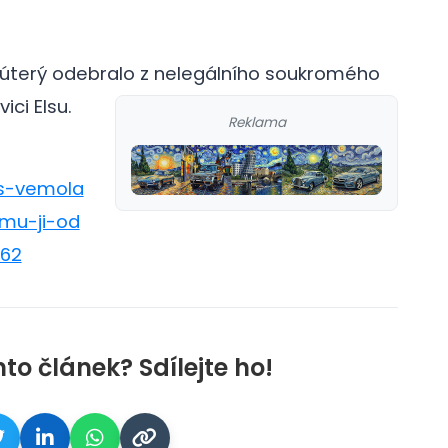
v úterý odebralo z nelegálního soukromého
ci Elsu.
Reklama
os-vemola
-mu-ji-od
262
nto článek? Sdílejte ho!