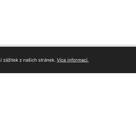
 zážitek z našich stránek.
Více informací.
INFORMAC
Hlavní strán
Kontakt