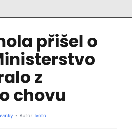
ola přišel o
 Ministerstvo
ralo z
ho chovu
ovinky
•
Autor:
Iveta