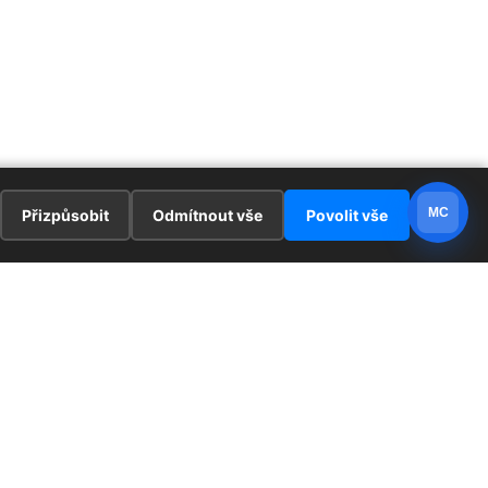
MC
Přizpůsobit
Odmítnout vše
Povolit vše
E
ZAJÍMAVOSTI
PRÁVNÍ UJEDNÁNÍ
ka !
Redaktoři
Ochrana osobních údajů
Cookies