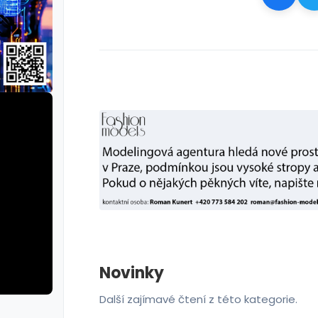
Novinky
Další zajímavé čtení z této kategorie.
rie: cviky
galerie: cviky