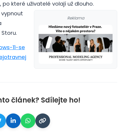
po které uživatelé volají už dlouho.
t vypnout
Reklama
a
 Storu.
ows-11-se
jotravnej
nto článek? Sdílejte ho!