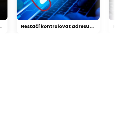
Nestačí kontrolovat adresu webu. Nový útok na Microsoft využívá oficiální portál
galerie: cviky