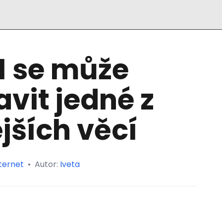
1 se může
vit jedné z
jších věcí
ternet
•
Autor:
Iveta