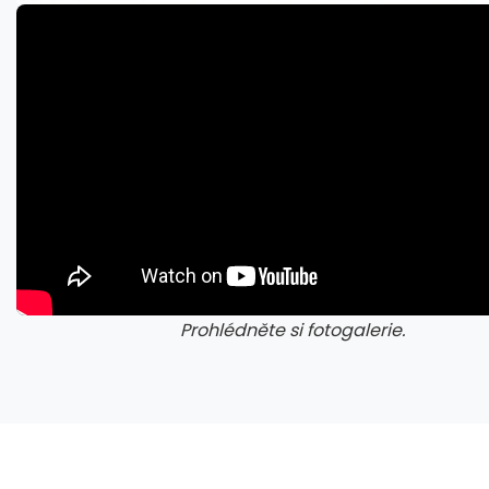
Napětí kolem GTA 6 roste. Srpen může přinést třetí trailer i první gameplay
Prohlédněte si fotogalerie.
galerie: cviky
gale