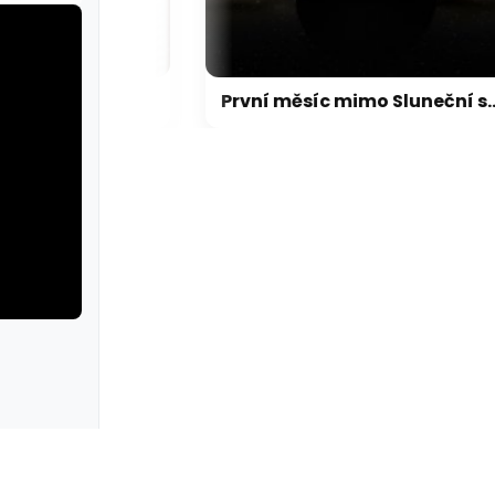
FBI agent měl ukrást kryptoměny za milion dolarů. Usvědčil ho ChatGPT
První měsíc mimo Sluneční soustavu: Vědci možná objevili výjimečný systém
rie: cviky
galerie: cviky