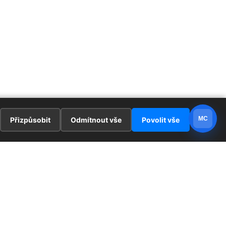
MC
Přizpůsobit
Odmítnout vše
Povolit vše
E
ZAJÍMAVOSTI
PRÁVNÍ UJEDNÁNÍ
ka !
Redaktoři
Ochrana osobních údajů