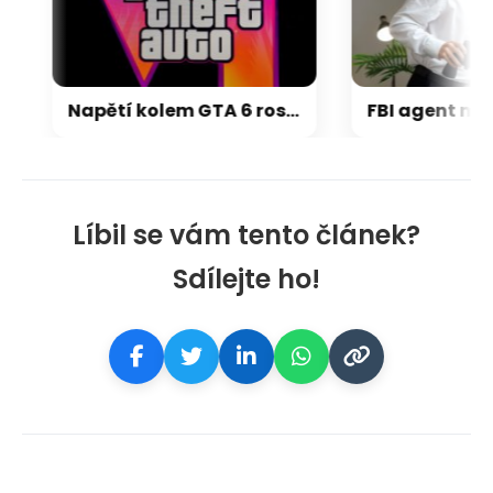
Napětí kolem GTA 6 roste. Srpen může přinést třetí trailer i první gameplay
Líbil se vám tento článek?
Sdílejte ho!