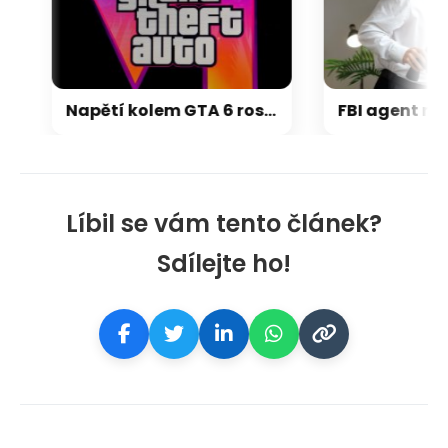
Napětí kolem GTA 6 roste. Srpen může přinést třetí trailer i první gameplay
Líbil se vám tento článek?
Sdílejte ho!