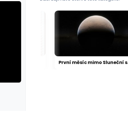
FBI agent měl ukrást kryptoměny za milion dolarů. Usvědčil ho ChatGPT
První měsíc mimo Sluneční soustavu: Vědci možná objevili výjimečný systém
rie: cviky
galerie: cviky