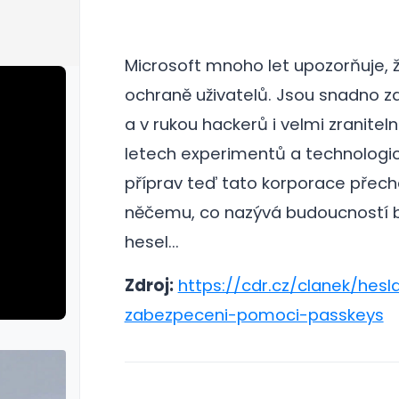
Microsoft mnoho let upozorňuje, ž
ochraně uživatelů. Jsou snadno 
a v rukou hackerů i velmi zranitel
letech experimentů a technologi
příprav teď tato korporace přech
něčemu, co nazývá budoucností 
hesel...
Zdroj:
https://cdr.cz/clanek/hes
zabezpeceni-pomoci-passkeys