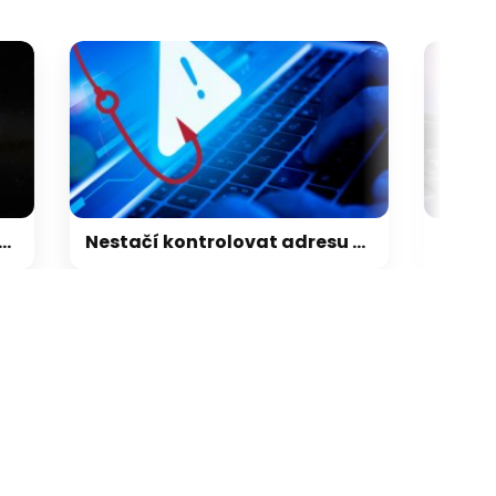
Nestačí kontrolovat adresu webu. Nový útok na Microsoft využívá oficiální portál
galerie: cviky