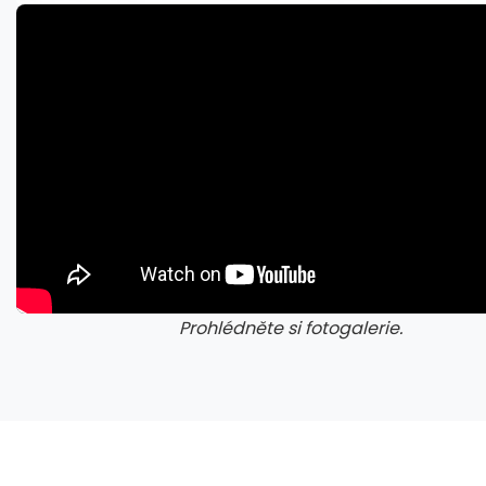
Napětí kolem GTA 6 roste. Srpen může přinést třetí trailer i první gameplay
Prohlédněte si fotogalerie.
galerie: cviky
gale