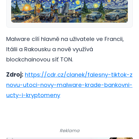
Malware cílí hlavně na uživatele ve Francii,
Itálii a Rakousku a nově využívá
blockchainovou síť TON.
Zdroj:
https://cdr.cz/clanek/falesny-tiktok-z
novu-utoci-novy-malware-krade-bankovni-
ucty-i-kryptomeny
Reklama